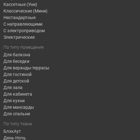
Кассетные (Уни)
Классические (Мини)
Нестандартные
С направляющими
С электроприводом
Электрические
По типу помещения
Для балкона
Для беседки
Для веранды-террасы
Для гостиной
Для детской
Для зала
Для кабинета
Для кухни
Для мансарды
Для спальни
По типу ткани
БлэкАут
День-Ночь