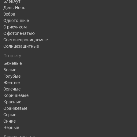
БлэкАут
День-Ночь
Зебра
Однотонные
С рисунком
С фотопечатью
Светонепроницаемые
Солнцезащитные
По цвету
Бежевые
Белые
Голубые
Желтые
Зеленые
Коричневые
Красные
Оранжевые
Серые
Синие
Черные