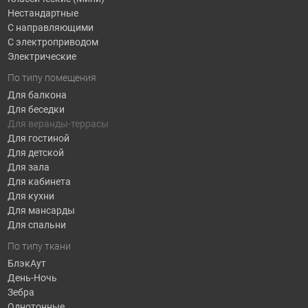
Нестандартные
С направляющими
С электроприводом
Электрические
По типу помещения
Для балкона
Для беседки
Для веранды-террасы
Для гостиной
Для детской
Для зала
Для кабинета
Для кухни
Для мансарды
Для спальни
По типу ткани
БлэкАут
День-Ночь
Зебра
Однотонные