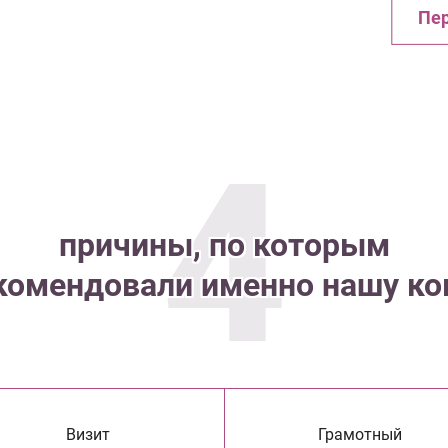
Пер
4
причины, по которым
комендовали именно нашу к
Визит
Грамотный