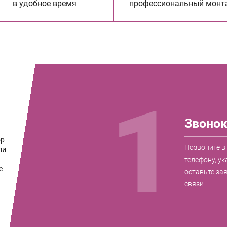
в удобное время
профессиональный монт
1
Звоно
ор
Позвоните в
ли
телефону, ук
е
оставьте за
связи