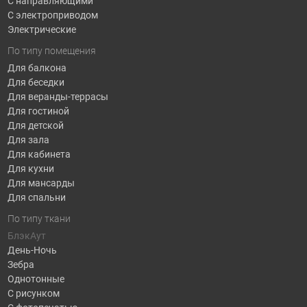
С направляющими
С электроприводом
Электрические
По типу помещения
Для балкона
Для беседки
Для веранды-террасы
Для гостиной
Для детской
Для зала
Для кабинета
Для кухни
Для мансарды
Для спальни
По типу ткани
БлэкАут
День-Ночь
Зебра
Однотонные
С рисунком