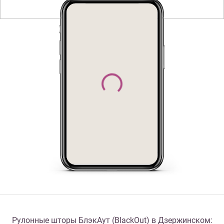
Рулонные шторы БлэкАут (BlackOut) в Дзержинском: